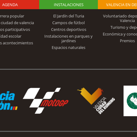
AGENDA
Logo Fundación
INSTALACIONES
VALENCIA EN D
rrera popular
El Jardín del Turia
Voluntariado depo
Valencia
 ciudad de valencia
Campos de fútbol
Turismo y dep
Trinidad Alfonso
os participativos
Centros deportivos
Económica y cono
Edad escolar
Instalaciones en parques y
jardines
Premios
s acontecimientos
Espacios naturales