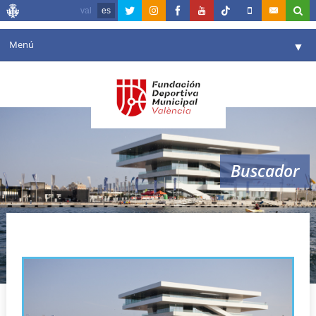
val
es
Menú
▼
Fundación
▼
Agenda
Instalaciones
▼
Buscador
Comunicación
▼
Valencia en deporte
▼
plazas
Portal de Transparencia
Reservas
▼