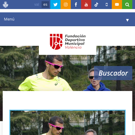
val
es
Menú
▼
Fundación
▼
Agenda
Instalaciones
▼
Buscador
Comunicación
▼
Valencia en deporte
▼
pista de atletismo
Portal de Transparencia
Reservas
▼