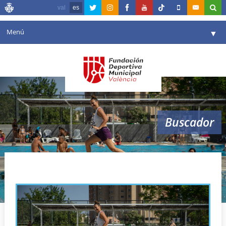
val
es
Menú
▼
Fundación
▼
Agenda
Instalaciones
▼
Buscador
Comunicación
▼
Valencia en deporte
▼
Piscinas
Portal de Transparencia
Reservas
▼