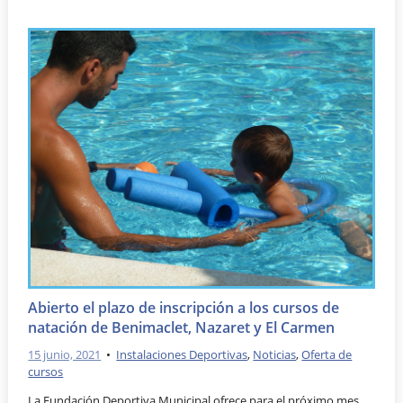
Abierto el plazo de inscripción a los cursos de
natación de Benimaclet, Nazaret y El Carmen
15 junio, 2021
•
Instalaciones Deportivas
,
Noticias
,
Oferta de
cursos
La Fundación Deportiva Municipal ofrece para el próximo mes