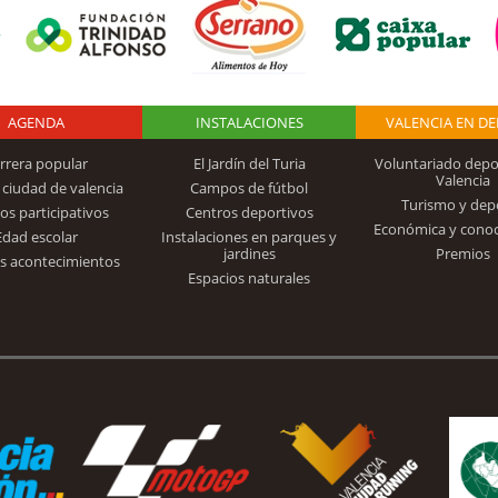
AGENDA
Logo Fundación
INSTALACIONES
VALENCIA EN D
rrera popular
El Jardín del Turia
Voluntariado depo
Valencia
 ciudad de valencia
Campos de fútbol
Turismo y dep
Trinidad Alfonso
os participativos
Centros deportivos
Económica y cono
Edad escolar
Instalaciones en parques y
jardines
Premios
s acontecimientos
Espacios naturales