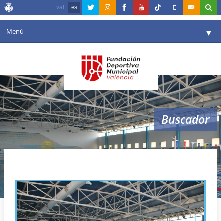
val
es
Menú
▼
Fundación
▼
Agenda
Instalaciones
▼
Buscador
Comunicación
▼
Valencia en deporte
▼
Piscina Font Sant Lluís
Portal de Transparencia
Reservas
▼