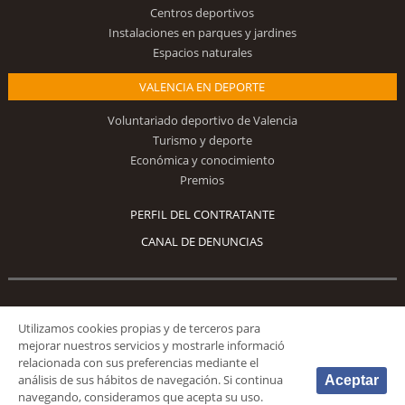
Centros deportivos
Instalaciones en parques y jardines
Espacios naturales
VALENCIA EN DEPORTE
Voluntariado deportivo de Valencia
Turismo y deporte
Económica y conocimiento
Premios
PERFIL DEL CONTRATANTE
CANAL DE DENUNCIAS
Síguenos
Utilizamos cookies propias y de terceros para
mejorar nuestros servicios y mostrarle informació
relacionada con sus preferencias mediante el
análisis de sus hábitos de navegación. Si continua
Aceptar
navegando, consideramos que acepta su uso.