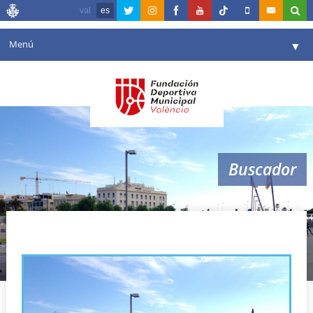
val
es
Menú
▼
Fundación
▼
Agenda
Instalaciones
▼
Buscador
Comunicación
▼
Valencia en deporte
▼
patinada popular
Portal de Transparencia
Reservas
▼