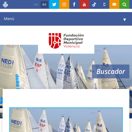
val
es
Menú
▼
Fundación
▼
Agenda
Instalaciones
▼
Buscador
Comunicación
▼
Valencia en deporte
▼
paralíticos
Portal de Transparencia
Reservas
▼