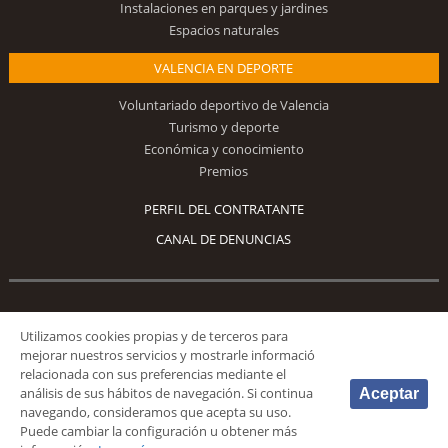
Instalaciones en parques y jardines
Espacios naturales
VALENCIA EN DEPORTE
Voluntariado deportivo de Valencia
Turismo y deporte
Económica y conocimiento
Premios
PERFIL DEL CONTRATANTE
CANAL DE DENUNCIAS
Síguenos
Utilizamos cookies propias y de terceros para
mejorar nuestros servicios y mostrarle informació
relacionada con sus preferencias mediante el
análisis de sus hábitos de navegación. Si continua
Aceptar
navegando, consideramos que acepta su uso.
Puede cambiar la configuración u obtener más
© 2026 Fundación Deportiva Municipal Valencia |
AVISO LEGAL
|
POLÍTICA DE