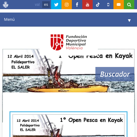
val
es
Menú
▼
Fundación
▼
Agenda
Instalaciones
▼
Buscador
Comunicación
▼
Valencia en deporte
▼
open pesca kayak
Portal de Transparencia
Reservas
▼