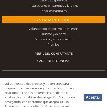
Centros deportivos
Instalaciones en parques y jardines
Espacios naturales
VALENCIA EN DEPORTE
Voluntariado deportivo de Valencia
Turismo y deporte
Económica y conocimiento
Premios
PERFIL DEL CONTRATANTE
CANAL DE DENUNCIAS
Síguenos
Utilizamos cookies propias y de terceros para
mejorar nuestros servicios y mostrarle informació
relacionada con sus preferencias mediante el
análisis de sus hábitos de navegación. Si continua
Aceptar
navegando, consideramos que acepta su uso.
Puede cambiar la configuración u obtener más
© 2026 Fundación Deportiva Municipal Valencia |
AVISO LEGAL
|
POLÍTICA DE