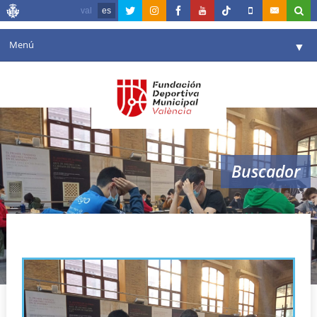
val
es
Menú
▼
Fundación
▼
Agenda
Instalaciones
▼
Buscador
Comunicación
▼
Valencia en deporte
▼
Open Fundación València Cuna
Portal de Transparencia
Reservas
▼