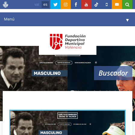
val
es
Menú
▼
Fundación
▼
Agenda
Instalaciones
▼
Buscador
Comunicación
▼
Valencia en deporte
▼
Open Ciudad de Valencia
Portal de Transparencia
Reservas
▼