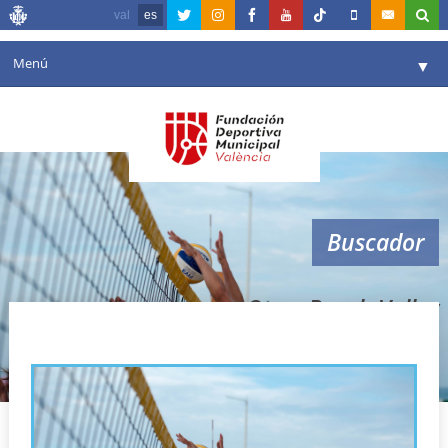
val
es
Menú
▼
Fundación
▼
Agenda
Instalaciones
▼
Buscador
Comunicación
▼
Valencia en deporte
▼
Open Beach Volley
Portal de Transparencia
Reservas
▼