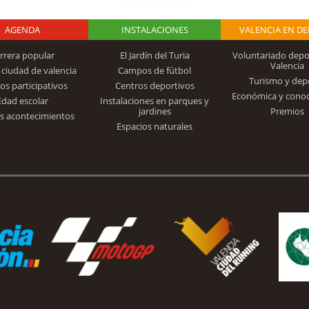
AGENDA
Logo Fundación
INSTALACIONES
VALENCIA EN D
rrera popular
El Jardín del Turia
Voluntariado depo
Valencia
 ciudad de valencia
Campos de fútbol
Turismo y dep
Trinidad Alfonso
os participativos
Centros deportivos
Económica y cono
Edad escolar
Instalaciones en parques y
jardines
Premios
s acontecimientos
Espacios naturales