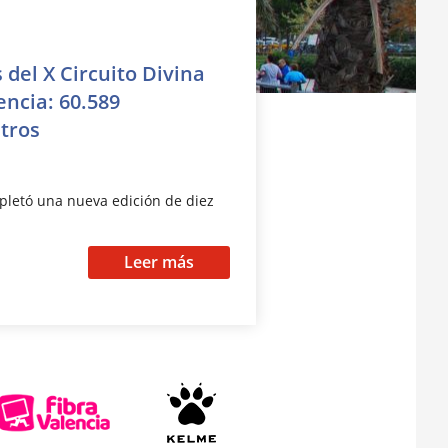
del X Circuito Divina
encia: 60.589
etros
mpletó una nueva edición de diez
Leer más