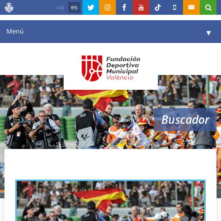
val
es
Menú
▼
Fundación
▼
Agenda
Instalaciones
▼
Buscador
Comunicación
▼
Valencia en deporte
▼
novedades
Portal de Transparencia
Reservas
▼