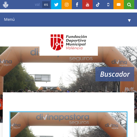
val
es
Menú
▼
Fundación
▼
Agenda
Instalaciones
▼
Buscador
Comunicación
▼
Valencia en deporte
▼
never stop
Portal de Transparencia
Reservas
▼