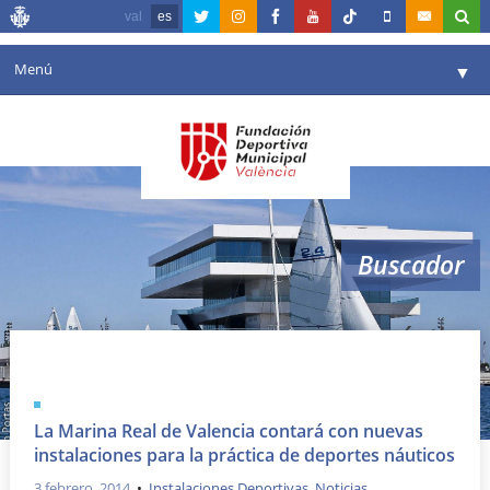
val
es
Menú
▼
Fundación
▼
Agenda
Instalaciones
▼
Buscador
Comunicación
▼
Valencia en deporte
▼
náuticos
Portal de Transparencia
Reservas
▼
La Marina Real de Valencia contará con nuevas
instalaciones para la práctica de deportes náuticos
3 febrero, 2014
•
Instalaciones Deportivas
,
Noticias