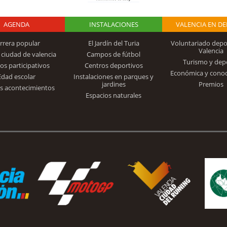
AGENDA
Logo Fundación
INSTALACIONES
VALENCIA EN D
rrera popular
El Jardín del Turia
Voluntariado depo
Valencia
 ciudad de valencia
Campos de fútbol
Turismo y dep
Trinidad Alfonso
os participativos
Centros deportivos
Económica y cono
Edad escolar
Instalaciones en parques y
jardines
Premios
s acontecimientos
Espacios naturales