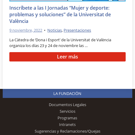
Inscríbete a las I Jornadas “Mujer y deporte:
problemas y soluciones” de la Universitat de
València
9 noviembre, 2022
•
Noticias
,
Presentaciones
La Càtedra de ‘Dona i Esport’ de la Universitat de València
organiza los días 23 y 24 de noviembre las …
Leer más
LA FUNDACIÓN
Documentos Legales
Servicios
Programas
Intranets
Sugerencias y Reclamaciones/Quejas