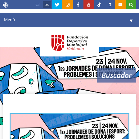
val
es
Menú
▼
Fundación
▼
Agenda
Instalaciones
▼
Buscador
Comunicación
▼
Valencia en deporte
▼
Mujer y deporte: problemas y soluciones
Portal de Transparencia
Reservas
▼