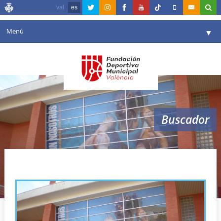
val
es
Menú
▼
Fundación
▼
Agenda
Instalaciones
▼
Buscador
Comunicación
▼
Valencia en deporte
▼
mejora
Portal de Transparencia
Reservas
▼