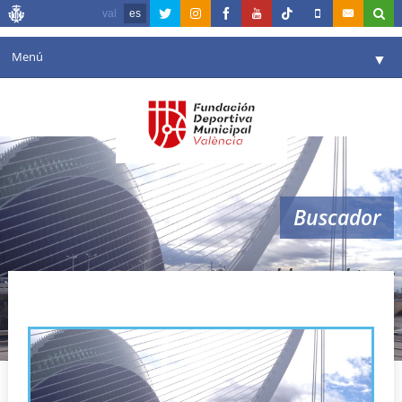
val
es
Menú
▼
Fundación
▼
Agenda
Instalaciones
▼
Buscador
Comunicación
▼
Valencia en deporte
▼
master world panel tour
Portal de Transparencia
Reservas
▼