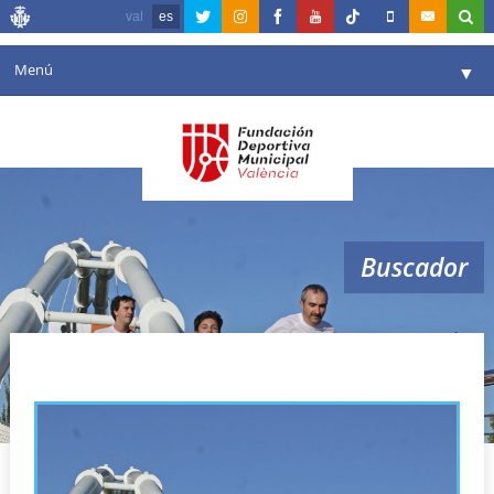
val
es
Menú
▼
Fundación
▼
Agenda
Instalaciones
▼
Buscador
Comunicación
▼
Valencia en deporte
▼
mascotas
Portal de Transparencia
Reservas
▼