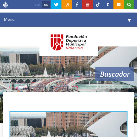
val
es
Menú
▼
Fundación
▼
Agenda
Instalaciones
▼
Buscador
Comunicación
▼
Valencia en deporte
▼
Marta Galimany
Portal de Transparencia
Reservas
▼