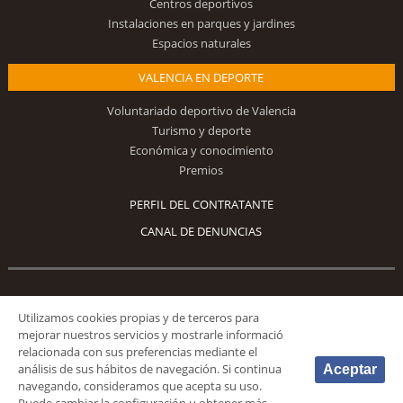
Centros deportivos
Instalaciones en parques y jardines
Espacios naturales
VALENCIA EN DEPORTE
Voluntariado deportivo de Valencia
Turismo y deporte
Económica y conocimiento
Premios
PERFIL DEL CONTRATANTE
CANAL DE DENUNCIAS
Síguenos
Utilizamos cookies propias y de terceros para
mejorar nuestros servicios y mostrarle informació
relacionada con sus preferencias mediante el
análisis de sus hábitos de navegación. Si continua
Aceptar
navegando, consideramos que acepta su uso.