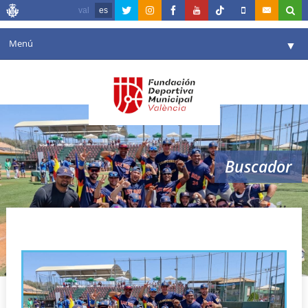
val
es
Menú
▼
Fundación
▼
Agenda
Instalaciones
▼
Buscador
Comunicación
▼
Valencia en deporte
▼
Marlins
Portal de Transparencia
Reservas
▼