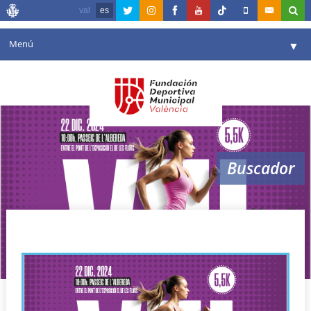
val
es
Menú
▼
Fundación
▼
Agenda
Instalaciones
▼
Buscador
Comunicación
▼
Valencia en deporte
▼
Marcha
Portal de Transparencia
Reservas
▼