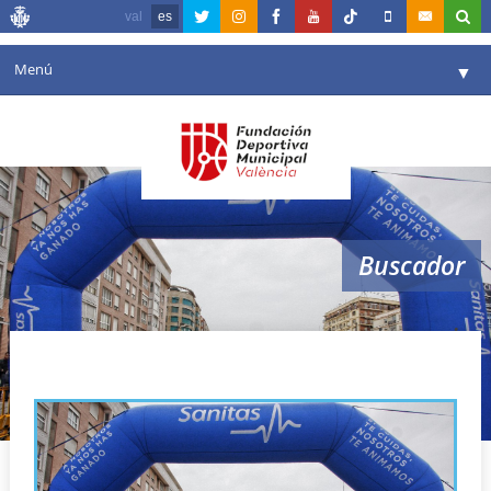
val
es
Menú
▼
Fundación
▼
Agenda
Instalaciones
▼
Buscador
Comunicación
▼
Valencia en deporte
▼
marca running series
Portal de Transparencia
Reservas
▼