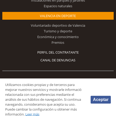
Instalaciones en parques y jardines
Espacios naturales
VALENCIA EN DEPORTE
Voluntariado deportivo de Valencia
Turismo y deporte
Económica y conocimiento
Premios
PERFIL DEL CONTRATANTE
CANAL DE DENUNCIAS
Síguenos
Utilizamos cookies propias y de terceros para
mejorar nuestros servicios y mostrarle informació
relacionada con sus preferencias mediante el
análisis de sus hábitos de navegación. Si continua
Aceptar
navegando, consideramos que acepta su uso.
Puede cambiar la configuración u obtener más
© 2026 Fundación Deportiva Municipal Valencia |
AVISO LEGAL
|
POLÍTICA DE
información.
Leer más
PRIVACIDAD
|
POLÍTICA DE COOKIES
|
MAPA WEB