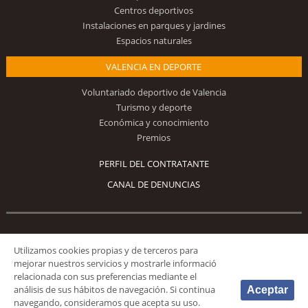
Centros deportivos
Instalaciones en parques y jardines
Espacios naturales
VALENCIA EN DEPORTE
Voluntariado deportivo de Valencia
Turismo y deporte
Económica y conocimiento
Premios
PERFIL DEL CONTRATANTE
CANAL DE DENUNCIAS
Síguenos
Utilizamos cookies propias y de terceros para
mejorar nuestros servicios y mostrarle informació
relacionada con sus preferencias mediante el
análisis de sus hábitos de navegación. Si continua
Aceptar
navegando, consideramos que acepta su uso.