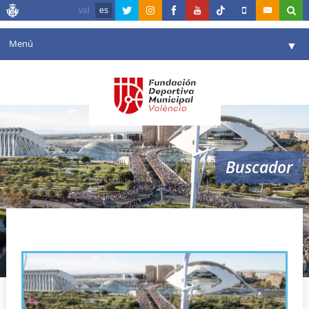
val
es
Menú
▼
Fundación
▼
Agenda
Instalaciones
▼
Buscador
Comunicación
▼
Valencia en deporte
▼
maratón valencia trinidad alfonso
Portal de Transparencia
Reservas
▼