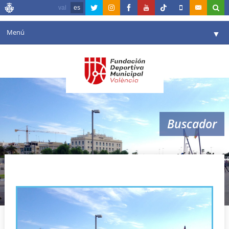
val
es
Menú
▼
Fundación
▼
Agenda
Instalaciones
▼
Buscador
Comunicación
▼
Valencia en deporte
▼
maratón roller
Portal de Transparencia
Reservas
▼