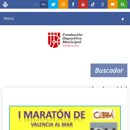
val
es
Menú
▼
Fundación
▼
Agenda
Instalaciones
▼
Buscador
Comunicación
▼
Valencia en deporte
▼
maratón de cubbá
Portal de Transparencia
Reservas
▼