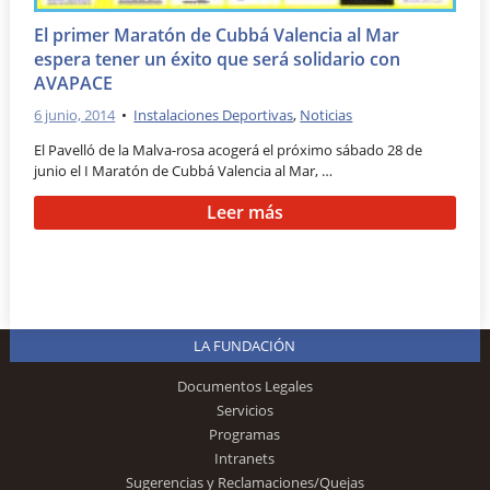
El primer Maratón de Cubbá Valencia al Mar
espera tener un éxito que será solidario con
AVAPACE
6 junio, 2014
•
Instalaciones Deportivas
,
Noticias
El Pavelló de la Malva-rosa acogerá el próximo sábado 28 de
junio el I Maratón de Cubbá Valencia al Mar, …
Leer más
LA FUNDACIÓN
Documentos Legales
Servicios
Programas
Intranets
Sugerencias y Reclamaciones/Quejas