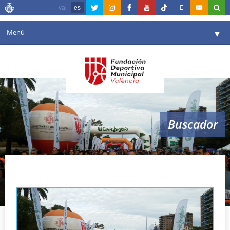
val
es
Menú
▼
Fundación
▼
Agenda
Instalaciones
▼
Buscador
Comunicación
▼
Valencia en deporte
▼
Maltractament
Portal de Transparencia
Reservas
▼