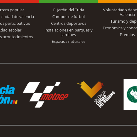
rrera popular
El Jardín del Turia
Voluntariado depo
Valencia
 ciudad de valencia
Campos de fútbol
Turismo y dep
Trinidad Alfonso
os participativos
Centros deportivos
Económica y cono
Edad escolar
Instalaciones en parques y
jardines
Premios
s acontecimientos
Espacios naturales