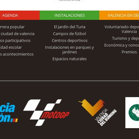
AGENDA
Logo Fundación
INSTALACIONES
VALENCIA EN D
rrera popular
El Jardín del Turia
Voluntariado depo
Valencia
 ciudad de valencia
Campos de fútbol
Turismo y dep
Trinidad Alfonso
os participativos
Centros deportivos
Económica y cono
Edad escolar
Instalaciones en parques y
jardines
Premios
s acontecimientos
Espacios naturales