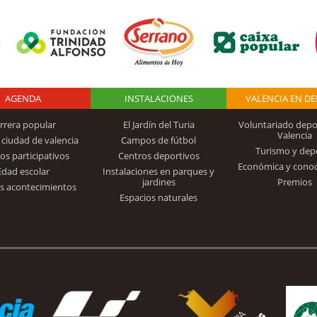
AGENDA
Logo Fundación
INSTALACIONES
VALENCIA EN D
rrera popular
El Jardín del Turia
Voluntariado depo
Valencia
 ciudad de valencia
Campos de fútbol
Turismo y dep
Trinidad Alfonso
os participativos
Centros deportivos
Económica y cono
Edad escolar
Instalaciones en parques y
jardines
Premios
s acontecimientos
Espacios naturales