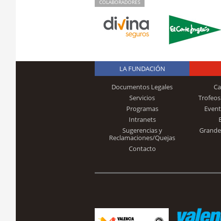
COLABORADORES
LA FUNDACIÓN
Documentos Legales
Ca
Servicios
Trofeos
Programas
Event
Intranets
Sugerencias y
Grande
Reclamaciones/Quejas
Contacto