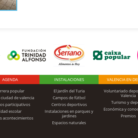
AGENDA
Logo Fundación
INSTALACIONES
VALENCIA EN D
rrera popular
El Jardín del Turia
Voluntariado depo
Valencia
 ciudad de valencia
Campos de fútbol
Turismo y dep
Trinidad Alfonso
os participativos
Centros deportivos
Económica y cono
Edad escolar
Instalaciones en parques y
jardines
Premios
s acontecimientos
Espacios naturales