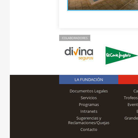
COLABORADORES
LA FUNDACIÓN
Documentos Legales
Ca
Servicios
Trofeos
Programas
Event
Intranets
Sugerencias y
Grande
Reclamaciones/Quejas
Contacto