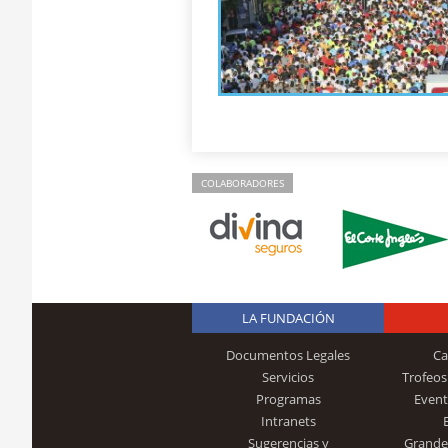
COLABORADORES
LA FUNDACIÓN
Documentos Legales
Ca
Servicios
Trofeos
Programas
Event
Intranets
Sugerencias y
Grande