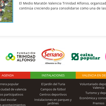
El Medio Maratón Valencia Trinidad Alfonso, organiza
continúa creciendo para consolidarse como una de la
AGENDA
Logo Fundación
INSTALACIONES
VALENCIA EN D
rrera popular
El Jardín del Turia
Voluntariado depo
Valencia
 ciudad de valencia
Campos de fútbol
Turismo y dep
Trinidad Alfonso
os participativos
Centros deportivos
Económica y cono
Edad escolar
Instalaciones en parques y
jardines
Premios
s acontecimientos