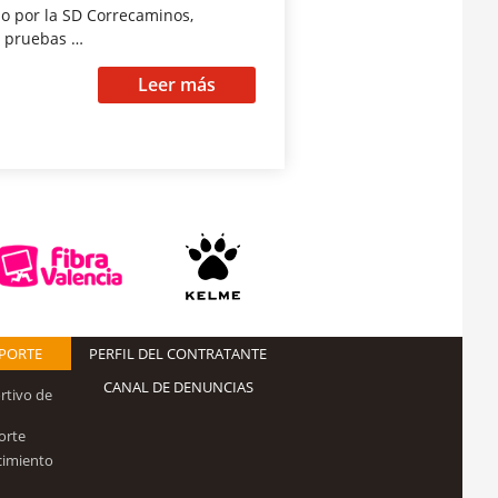
do por la SD Correcaminos,
s pruebas …
Leer más
EPORTE
PERFIL DEL CONTRATANTE
CANAL DE DENUNCIAS
rtivo de
orte
cimiento