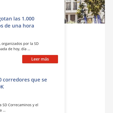
otan las 1.000
s de una hora
, organizados por la SD
nada de hoy, día …
Leer más
0 corredores que se
0K
la SD Correcaminos y el
la …