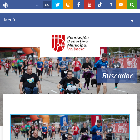
val
es
Menú
▼
Fundación
▼
Agenda
Instalaciones
▼
Buscador
Comunicación
▼
Valencia en deporte
▼
III Volta a Peu per la Discapacitat
Portal de Transparencia
Reservas
▼