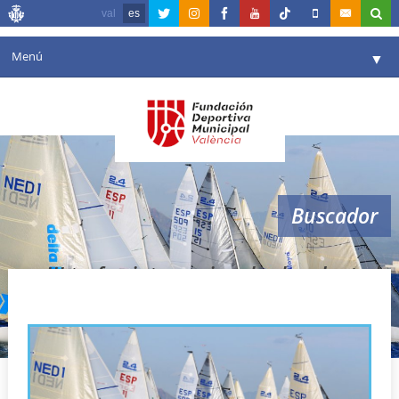
val
es
Menú
▼
Fundación
▼
Agenda
Instalaciones
▼
Buscador
Comunicación
▼
Valencia en deporte
▼
III trofeo internacional vela adaptada
Portal de Transparencia
Reservas
▼