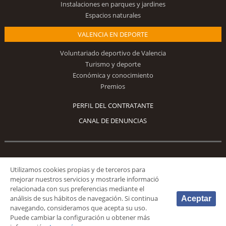
Instalaciones en parques y jardines
Espacios naturales
VALENCIA EN DEPORTE
Voluntariado deportivo de Valencia
Turismo y deporte
Económica y conocimiento
Premios
PERFIL DEL CONTRATANTE
CANAL DE DENUNCIAS
Síguenos
Utilizamos cookies propias y de terceros para
mejorar nuestros servicios y mostrarle informació
relacionada con sus preferencias mediante el
análisis de sus hábitos de navegación. Si continua
Aceptar
navegando, consideramos que acepta su uso.
Puede cambiar la configuración u obtener más
© 2026 Fundación Deportiva Municipal Valencia |
AVISO LEGAL
|
POLÍTICA DE