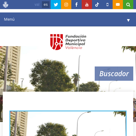
val
es
Menú
▼
Fundación
▼
Agenda
Instalaciones
▼
Buscador
Comunicación
▼
Valencia en deporte
▼
III marcha ciclista avapace
Portal de Transparencia
Reservas
▼