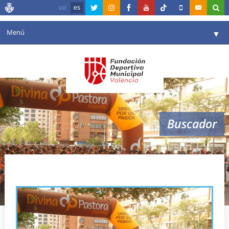
val
es
Menú
▼
Fundación
▼
Agenda
Instalaciones
▼
Buscador
Comunicación
▼
Valencia en deporte
▼
ii carrera redolat
Portal de Transparencia
Reservas
▼