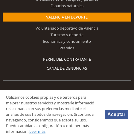
Espacios naturales
VALENCIA EN DEPORTE
Voluntariado deportivo de Valencia
Turismo y deporte
Económica y conocimiento
Premios
PERFIL DEL CONTRATANTE
CANAL DE DENUNCIAS
Síguenos
Utilizamos cookies propias y de terceros para
mejorar nuestros servicios y mostrarle informació
relacionada con sus preferencias mediante el
análisis de sus hábitos de navegación. Si continua
Aceptar
navegando, consideramos que acepta su uso.
Puede cambiar la configuración u obtener más
© 2026 Fundación Deportiva Municipal Valencia |
AVISO LEGAL
|
POLÍTICA DE
información.
Leer más
PRIVACIDAD
|
POLÍTICA DE COOKIES
|
MAPA WEB