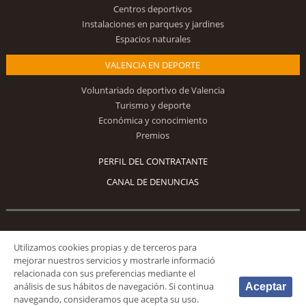
Centros deportivos
Instalaciones en parques y jardines
Espacios naturales
VALENCIA EN DEPORTE
Voluntariado deportivo de Valencia
Turismo y deporte
Económica y conocimiento
Premios
PERFIL DEL CONTRATANTE
CANAL DE DENUNCIAS
Síguenos
Utilizamos cookies propias y de terceros para
mejorar nuestros servicios y mostrarle informació
relacionada con sus preferencias mediante el
análisis de sus hábitos de navegación. Si continua
Aceptar
navegando, consideramos que acepta su uso.