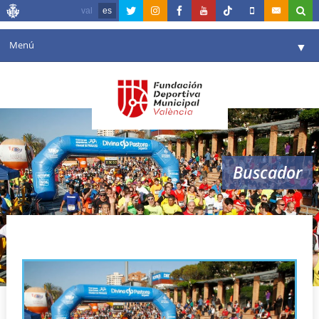
val
es
Menú
▼
Fundación
▼
Agenda
Instalaciones
▼
Buscador
Comunicación
▼
Valencia en deporte
▼
i carrera redolat
Portal de Transparencia
Reservas
▼