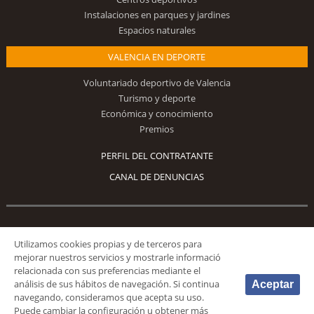
Instalaciones en parques y jardines
Espacios naturales
VALENCIA EN DEPORTE
Voluntariado deportivo de Valencia
Turismo y deporte
Económica y conocimiento
Premios
PERFIL DEL CONTRATANTE
CANAL DE DENUNCIAS
Síguenos
Utilizamos cookies propias y de terceros para
mejorar nuestros servicios y mostrarle informació
relacionada con sus preferencias mediante el
análisis de sus hábitos de navegación. Si continua
Aceptar
navegando, consideramos que acepta su uso.
Puede cambiar la configuración u obtener más
© 2026 Fundación Deportiva Municipal Valencia |
AVISO LEGAL
|
POLÍTICA DE