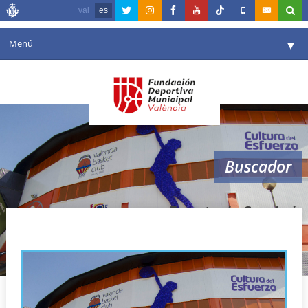
val
es
Menú
▼
Fundación
▼
Agenda
Instalaciones
▼
Buscador
Comunicación
▼
Valencia en deporte
▼
Fuente de San Luis
Portal de Transparencia
Reservas
▼