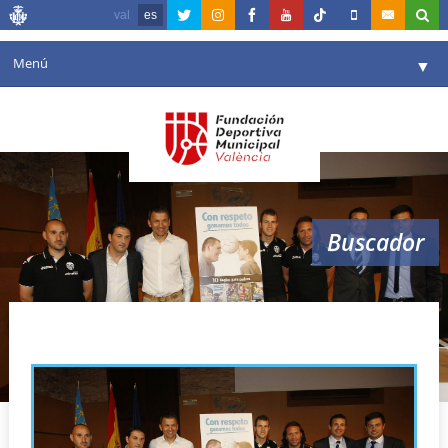
val
es
Menú
▼
Fundación
▼
Agenda
Instalaciones
▼
Buscador
Comunicación
▼
Valencia en deporte
▼
foro entrenadores
Portal de Transparencia
Reservas
▼