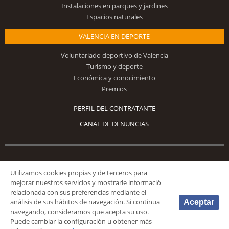
Instalaciones en parques y jardines
Espacios naturales
VALENCIA EN DEPORTE
Voluntariado deportivo de Valencia
Turismo y deporte
Económica y conocimiento
Premios
PERFIL DEL CONTRATANTE
CANAL DE DENUNCIAS
Síguenos
Utilizamos cookies propias y de terceros para
mejorar nuestros servicios y mostrarle informació
relacionada con sus preferencias mediante el
análisis de sus hábitos de navegación. Si continua
Aceptar
navegando, consideramos que acepta su uso.
Puede cambiar la configuración u obtener más
© 2026 Fundación Deportiva Municipal Valencia |
AVISO LEGAL
|
POLÍTICA DE