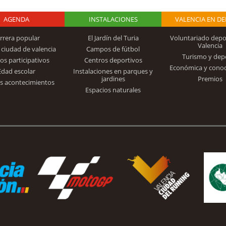
AGENDA
Logo Fundación
INSTALACIONES
VALENCIA EN D
rrera popular
El Jardín del Turia
Voluntariado depo
Valencia
 ciudad de valencia
Campos de fútbol
Turismo y dep
Trinidad Alfonso
os participativos
Centros deportivos
Económica y cono
Edad escolar
Instalaciones en parques y
jardines
Premios
s acontecimientos
Espacios naturales