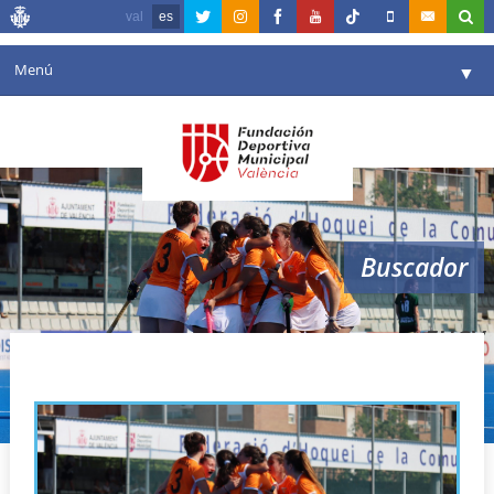
val
es
Menú
▼
Fundación
▼
Agenda
Instalaciones
▼
Buscador
Comunicación
▼
Valencia en deporte
▼
FHCV
Portal de Transparencia
Reservas
▼