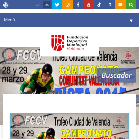
val
es
Menú
▼
Fundación
▼
Agenda
Instalaciones
▼
Buscador
Comunicación
▼
Valencia en deporte
▼
federación valenciana de ciclismo
Portal de Transparencia
Reservas
▼