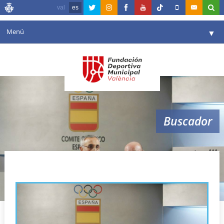
val
es
Menú
▼
Fundación
▼
Agenda
Instalaciones
▼
Buscador
Comunicación
▼
Valencia en deporte
▼
estarlik
Portal de Transparencia
Reservas
▼