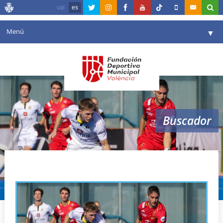
val
es
Menú
▼
Fundación
▼
Agenda
Instalaciones
▼
Buscador
Comunicación
▼
Valencia en deporte
▼
españa hockey
Portal de Transparencia
Reservas
▼