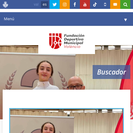
val
es
Menú
▼
Fundación
▼
Agenda
Instalaciones
▼
Buscador
Comunicación
▼
Valencia en deporte
▼
esgrima
Portal de Transparencia
Reservas
▼