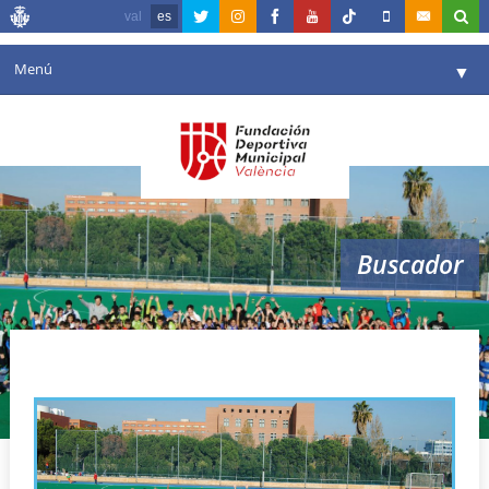
val
es
Menú
▼
Fundación
▼
Agenda
Instalaciones
▼
Buscador
Comunicación
▼
Valencia en deporte
▼
escuelas
Portal de Transparencia
Reservas
▼