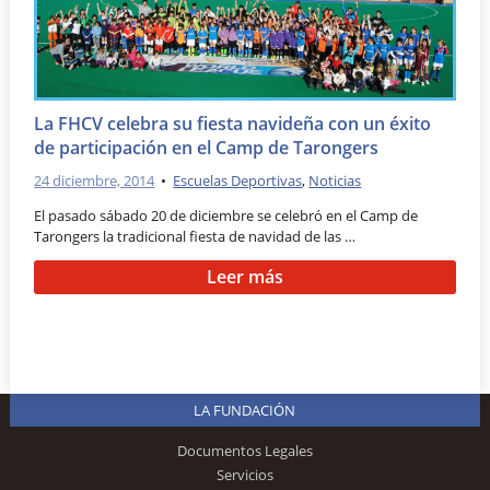
La FHCV celebra su fiesta navideña con un éxito
de participación en el Camp de Tarongers
24 diciembre, 2014
•
Escuelas Deportivas
,
Noticias
El pasado sábado 20 de diciembre se celebró en el Camp de
Tarongers la tradicional fiesta de navidad de las …
Leer más
LA FUNDACIÓN
Documentos Legales
Servicios