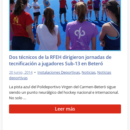
Dos técnicos de la RFEH dirigieron jornadas de
tecnificación a jugadores Sub-13 en Beteró
20 junio, 2014
•
Instalaciones Deportivas
,
Noticias
,
Noticias
deportivas
La pista azul del Polideportivo Virgen del Carmen-Beteró sigue
siendo un punto neurálgico del hockey nacional e internacional.
No solo …
Leer más