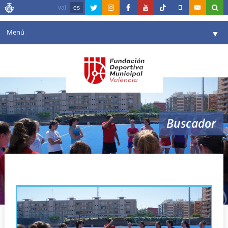
val
es
Menú
▼
Fundación
▼
Agenda
Instalaciones
▼
Buscador
Comunicación
▼
Valencia en deporte
▼
entrenamientos
Portal de Transparencia
Reservas
▼