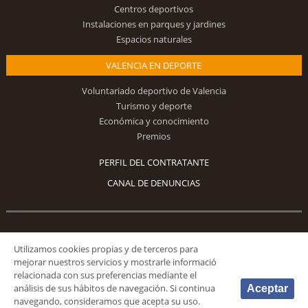
Centros deportivos
Instalaciones en parques y jardines
Espacios naturales
VALENCIA EN DEPORTE
Voluntariado deportivo de Valencia
Turismo y deporte
Económica y conocimiento
Premios
PERFIL DEL CONTRATANTE
CANAL DE DENUNCIAS
Síguenos
Utilizamos cookies propias y de terceros para
mejorar nuestros servicios y mostrarle informació
relacionada con sus preferencias mediante el
análisis de sus hábitos de navegación. Si continua
Aceptar
navegando, consideramos que acepta su uso.