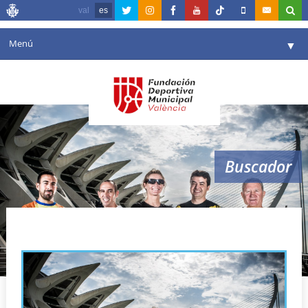
val
es
Menú
▼
Fundación
▼
Agenda
Instalaciones
▼
Buscador
Comunicación
▼
Valencia en deporte
▼
entrenador
Portal de Transparencia
Reservas
▼